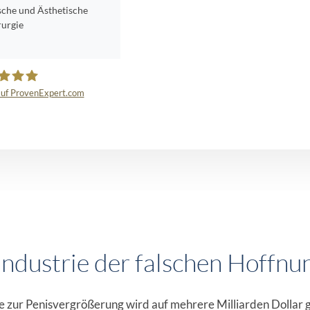
ische und Ästhetische
rurgie
uf ProvenExpert.com
 Aesthetics by Manuel
Sánchez
industrie der falschen Hoffnu
e zur Penisvergrößerung wird auf mehrere Milliarden Dollar g