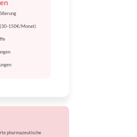
ken
rößerung
n (30-150€/Monat)
ffe
ungen
gungen
erte pharmazeutische