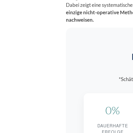
Dabei zeigt eine systematisch
einzige nicht-operative Metho
nachweisen.
*Schät
0%
DAUERHAFTE
ERFOLGE