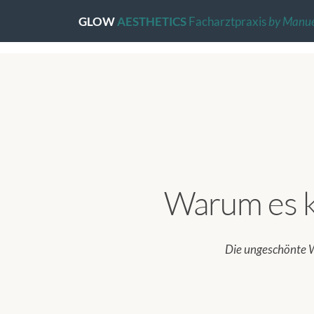
GLOW
AESTHETICS
Facharztpraxis
by Manue
Warum es ke
Die ungeschönte W