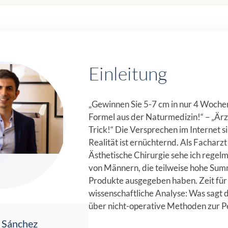
Einleitung
„Gewinnen Sie 5-7 cm in nur 4 Wochen
Formel aus der Naturmedizin!“ – „Ärz
Trick!“ Die Versprechen im Internet s
Realität ist ernüchternd. Als Facharzt
Ästhetische Chirurgie sehe ich regel
von Männern, die teilweise hohe Sum
Produkte ausgegeben haben. Zeit für
wissenschaftliche Analyse: Was sagt d
über nicht-operative Methoden zur 
 Sánchez