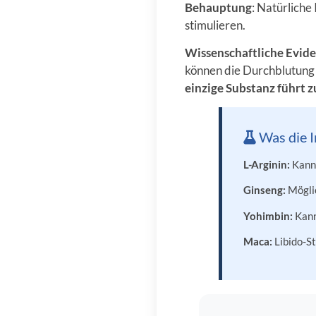
Behauptung
: Natürliche
stimulieren.
Wissenschaftliche Evid
können die Durchblutung 
einzige Substanz führt 
Was die I
L-Arginin:
Kann 
Ginseng:
Möglic
Yohimbin:
Kann
Maca:
Libido-S