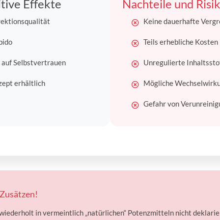
tive Effekte
Nachteile und Risi
ektionsqualität
Keine dauerhafte Verg
bido
Teils erhebliche Koste
 auf Selbstvertrauen
Unregulierte Inhaltssto
ept erhältlich
Mögliche Wechselwirk
Gefahr von Verunreini
 Zusätzen!
ederholt in vermeintlich „natürlichen“ Potenzmitteln nicht deklari