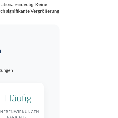
ational eindeutig:
Keine
isch signifikante Vergrößerung
n
rtungen
Häufig
NEBENWIRKUNGEN
BERICHTET